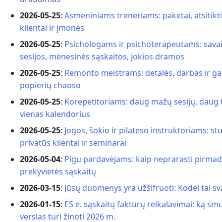
2026-05-25
:
Asmeniniams treneriams: paketai, atsitikti
klientai ir įmonės
2026-05-25
:
Psichologams ir psichoterapeutams: savai
sesijos, mėnesinės sąskaitos, jokios dramos
2026-05-25
:
Remonto meistrams: detalės, darbas ir ga
popierių chaoso
2026-05-25
:
Korepetitoriams: daug mažų sesijų, daug 
vienas kalendorius
2026-05-25
:
Jogos, šokio ir pilateso instruktoriams: stu
privatūs klientai ir seminarai
2026-05-04
:
Pigu pardavėjams: kaip neprarasti pirmad
prekyvietės sąskaitų
2026-03-15
:
Jūsų duomenys yra užšifruoti: Kodėl tai s
2026-01-15
:
ES e. sąskaitų faktūrų reikalavimai: ką sm
verslas turi žinoti 2026 m.