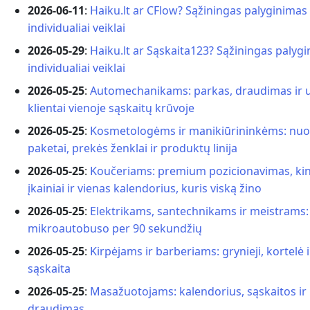
2026-06-11
:
Haiku.lt ar CFlow? Sąžiningas palyginimas
individualiai veiklai
2026-05-29
:
Haiku.lt ar Sąskaita123? Sąžiningas palyg
individualiai veiklai
2026-05-25
:
Automechanikams: parkas, draudimas ir 
klientai vienoje sąskaitų krūvoje
2026-05-25
:
Kosmetologėms ir manikiūrininkėms: nu
paketai, prekės ženklai ir produktų linija
2026-05-25
:
Koučeriams: premium pozicionavimas, ki
įkainiai ir vienas kalendorius, kuris viską žino
2026-05-25
:
Elektrikams, santechnikams ir meistrams: 
mikroautobuso per 90 sekundžių
2026-05-25
:
Kirpėjams ir barberiams: grynieji, kortelė i
sąskaita
2026-05-25
:
Masažuotojams: kalendorius, sąskaitos ir
draudimas