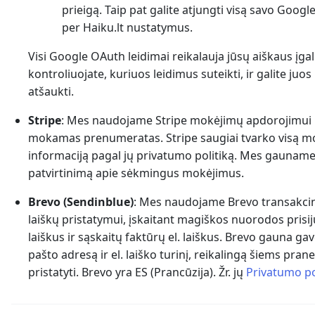
prieigą. Taip pat galite atjungti visą savo Googl
per Haiku.lt nustatymus.
Visi Google OAuth leidimai reikalauja jūsų aiškaus įgal
kontroliuojate, kuriuos leidimus suteikti, ir galite juo
atšaukti.
Stripe
: Mes naudojame Stripe mokėjimų apdorojimui
mokamas prenumeratas. Stripe saugiai tvarko visą m
informaciją pagal jų privatumo politiką. Mes gauname
patvirtinimą apie sėkmingus mokėjimus.
Brevo (Sendinblue)
: Mes naudojame Brevo transakcini
laiškų pristatymui, įskaitant magiškos nuorodos prisi
laiškus ir sąskaitų faktūrų el. laiškus. Brevo gauna gav
pašto adresą ir el. laiško turinį, reikalingą šiems pra
pristatyti. Brevo yra ES (Prancūzija). Žr. jų
Privatumo po