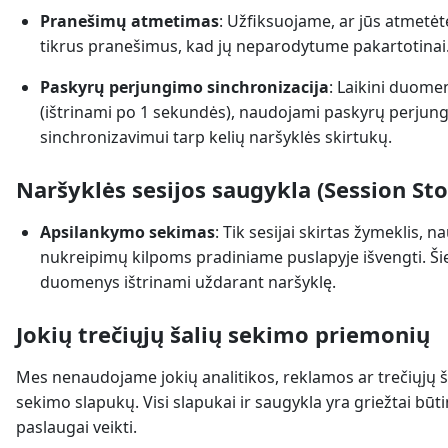
Pranešimų atmetimas
: Užfiksuojame, ar jūs atmetė
tikrus pranešimus, kad jų neparodytume pakartotinai
Paskyrų perjungimo sinchronizacija
: Laikini duome
(ištrinami po 1 sekundės), naudojami paskyrų perjun
sinchronizavimui tarp kelių naršyklės skirtukų.
Naršyklės sesijos saugykla (Session St
Apsilankymo sekimas
: Tik sesijai skirtas žymeklis,
nukreipimų kilpoms pradiniame puslapyje išvengti. Ši
duomenys ištrinami uždarant naršyklę.
Jokių trečiųjų šalių sekimo priemonių
Mes nenaudojame jokių analitikos, reklamos ar trečiųjų š
sekimo slapukų. Visi slapukai ir saugykla yra griežtai būti
paslaugai veikti.