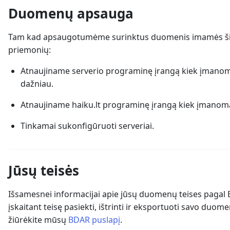
Duomenų apsauga
Tam kad apsaugotumėme surinktus duomenis imamės š
priemonių:
Atnaujiname serverio programinę įrangą kiek įmano
dažniau.
Atnaujiname haiku.lt programinę įrangą kiek įmanom
Tinkamai sukonfigūruoti serveriai.
Jūsų teisės
Išsamesnei informacijai apie jūsų duomenų teises pagal
įskaitant teisę pasiekti, ištrinti ir eksportuoti savo duome
žiūrėkite mūsų
BDAR puslapį
.