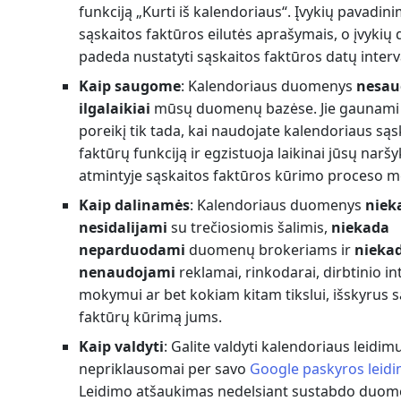
funkciją „Kurti iš kalendoriaus“. Įvykių pavadin
sąskaitos faktūros eilutės aprašymais, o įvykių 
padeda nustatyti sąskaitos faktūros datų interv
Kaip saugome
: Kalendoriaus duomenys
nesau
ilgalaikiai
mūsų duomenų bazėse. Jie gaunami
poreikį tik tada, kai naudojate kalendoriaus sąs
faktūrų funkciją ir egzistuoja laikinai jūsų naršy
atmintyje sąskaitos faktūros kūrimo proceso m
Kaip dalinamės
: Kalendoriaus duomenys
niek
nesidalijami
su trečiosiomis šalimis,
niekada
neparduodami
duomenų brokeriams ir
nieka
nenaudojami
reklamai, rinkodarai, dirbtinio in
mokymui ar bet kokiam kitam tikslui, išskyrus s
faktūrų kūrimą jums.
Kaip valdyti
: Galite valdyti kalendoriaus leidim
nepriklausomai per savo
Google paskyros leid
Leidimo atšaukimas nedelsiant sustabdo duo