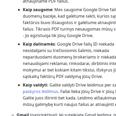
atnaujiname PDF failus.
Kaip saugome
: Mes saugome Google Drive fai
duomenų bazėje, kad galėtume sekti, kurios są
faktūros buvo išsaugotos ir galėtume atnaujin
failus. Tikrasis PDF turinys nesaugomas mūsų 
- jis egzistuoja tik jūsų Google Drive.
Kaip dalinamės
: Google Drive failų ID niekada
nesidalijami su trečiosiomis šalimis, niekada
neparduodami duomenų brokeriams ir niekad
nenaudojami reklamai, rinkodarai, dirbtinio int
mokymui ar bet kokiam kitam tikslui, išskyrus j
sąskaitų faktūrų PDF valdymą jūsų Drive.
Kaip valdyti
: Galite valdyti Drive leidimus per 
paskyros leidimus
. Failai lieka jūsų Drive ir jūsų
Galite juos ištrinti bet kada. Leidimo atšaukim
mūsų galimybę kurti naujus failus ar atnaujinti
Gmail
(pasirinktinai): Jei suteikiate Gmail leidimą,