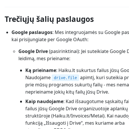
Trečiųjų šalių paslaugos
Google paslaugos
: Mes integruojamės su Google pa
kai prisijungiate per Google OAuth:
Google Drive
(pasirinktinai): Jei suteikiate Google 
leidimą, mes prieiname:
Ką prieiname
: Haiku.lt sukurtus failus jūsų Go
Naudojame
apimtį, kuri suteikia pr
drive.file
prie mūsų programos sukurtų failų - mes nema
neprieiname jokių kitų failų jūsų Drive.
Kaip naudojame
: Kad išsaugotume sąskaitų f
failus jūsų Google Drive organizuotoje aplankų
struktūroje (Haiku.lt/Invoices/Metai). Kai naudo
funkciją „Išsaugoti į Drive“, mes kuriame arba