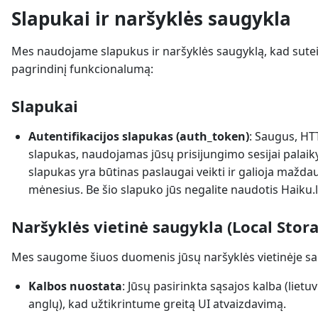
Slapukai ir naršyklės saugykla
Mes naudojame slapukus ir naršyklės saugyklą, kad sut
pagrindinį funkcionalumą:
Slapukai
Autentifikacijos slapukas (auth_token)
: Saugus, HT
slapukas, naudojamas jūsų prisijungimo sesijai palaikyt
slapukas yra būtinas paslaugai veikti ir galioja mažda
mėnesius. Be šio slapuko jūs negalite naudotis Haiku.l
Naršyklės vietinė saugykla (Local Stor
Mes saugome šiuos duomenis jūsų naršyklės vietinėje sa
Kalbos nuostata
: Jūsų pasirinkta sąsajos kalba (lietu
anglų), kad užtikrintume greitą UI atvaizdavimą.