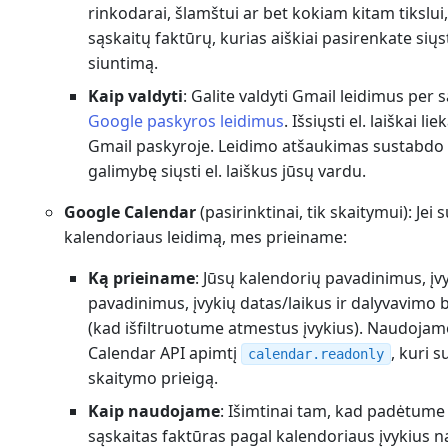
rinkodarai, šlamštui ar bet kokiam kitam tikslui,
sąskaitų faktūrų, kurias aiškiai pasirenkate siųst
siuntimą.
Kaip valdyti
: Galite valdyti Gmail leidimus per 
Google paskyros leidimus
. Išsiųsti el. laiškai lie
Gmail paskyroje. Leidimo atšaukimas sustabd
galimybę siųsti el. laiškus jūsų vardu.
Google Calendar
(pasirinktinai, tik skaitymui): Jei 
kalendoriaus leidimą, mes prieiname:
Ką prieiname
: Jūsų kalendorių pavadinimus, įv
pavadinimus, įvykių datas/laikus ir dalyvavimo
(kad išfiltruotume atmestus įvykius). Naudoja
Calendar API apimtį
, kuri s
calendar.readonly
skaitymo prieigą.
Kaip naudojame
: Išimtinai tam, kad padėtume
sąskaitas faktūras pagal kalendoriaus įvykius 