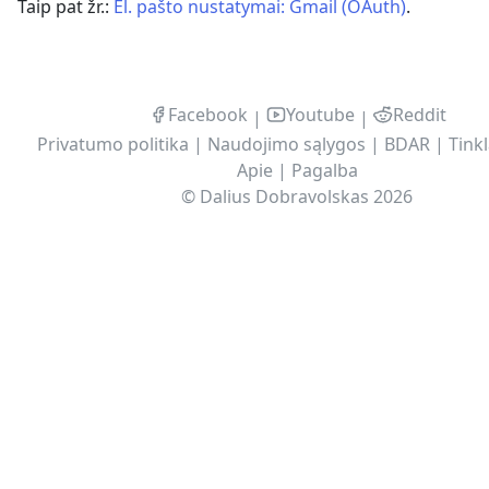
Taip pat žr.:
El. pašto nustatymai: Gmail (OAuth)
.
Facebook
Youtube
Reddit
|
|
Privatumo politika
|
Naudojimo sąlygos
|
BDAR
|
Tinkl
Apie
|
Pagalba
©
Dalius Dobravolskas
2026