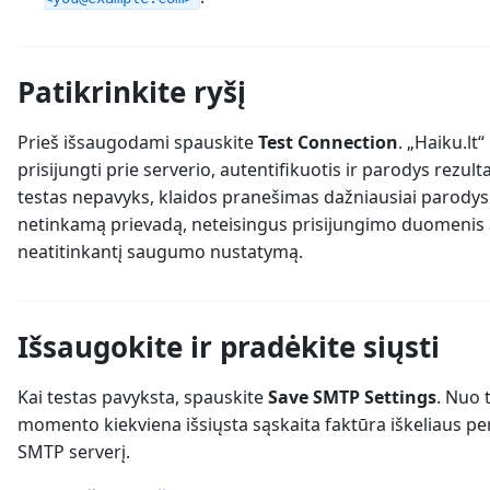
Patikrinkite ryšį
Prieš išsaugodami spauskite
Test Connection
. „Haiku.lt
prisijungti prie serverio, autentifikuotis ir parodys rezulta
testas nepavyks, klaidos pranešimas dažniausiai parodys 
netinkamą prievadą, neteisingus prisijungimo duomenis 
neatitinkantį saugumo nustatymą.
Išsaugokite ir pradėkite siųsti
Kai testas pavyksta, spauskite
Save SMTP Settings
. Nuo 
momento kiekviena išsiųsta sąskaita faktūra iškeliaus pe
SMTP serverį.