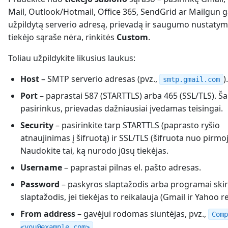
Mail, Outlook/Hotmail, Office 365, SendGrid ar Mailgun g
užpildytą serverio adresą, prievadą ir saugumo nustatymu
tiekėjo sąraše nėra, rinkitės
Custom
.
Toliau užpildykite likusius laukus:
Host
– SMTP serverio adresas (pvz.,
).
smtp.gmail.com
Port
– paprastai 587 (STARTTLS) arba 465 (SSL/TLS). Š
pasirinkus, prievadas dažniausiai įvedamas teisingai.
Security
– pasirinkite tarp STARTTLS (paprasto ryšio
atnaujinimas į šifruotą) ir SSL/TLS (šifruota nuo pirmoj
Naudokite tai, ką nurodo jūsų tiekėjas.
Username
– paprastai pilnas el. pašto adresas.
Password
– paskyros slaptažodis arba programai skir
slaptažodis, jei tiekėjas to reikalauja (Gmail ir Yahoo re
From address
– gavėjui rodomas siuntėjas, pvz.,
Comp
.
<you@example.com>