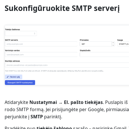
Sukonfigūruokite SMTP serverį
Atidarykite
Nustatymai → El. pašto tiekėjas
. Puslapis iš
rodo SMTP formą. Jei prisijungėte per Google, pirmiausia
perjunkite į
SMTP
parinktį.
Pradėkite nuo
tiekėjo šablono
sąrašo – pasirinkę Gmail,