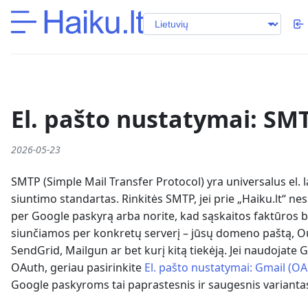
El. pašto nustatymai: SM
2026-05-23
SMTP (Simple Mail Transfer Protocol) yra universalus el. l
siuntimo standartas. Rinkitės SMTP, jei prie „Haiku.lt“ nes
per Google paskyrą arba norite, kad sąskaitos faktūros 
siunčiamos per konkretų serverį – jūsų domeno paštą, O
SendGrid, Mailgun ar bet kurį kitą tiekėją. Jei naudojate 
OAuth, geriau pasirinkite
El. pašto nustatymai: Gmail (OA
Google paskyroms tai paprastesnis ir saugesnis varianta