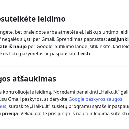
esuteikėte leidimo
jungėte, bet praleidote arba atmetėte el. laiškų siuntimo leid
t“ negalės siųsti per Gmail. Sprendimas paprastas:
atsijunki
kite iš naujo
per Google. Sutikimo lange įsitikinkite, kad le
iškus liktų pažymėtas, ir paspauskite
Leisti
.
igos atšaukimas
a kontroliuojate leidimą. Norėdami panaikinti „Haiku.lt“ ga
 jūsų Gmail paskyros, atidarykite
Google paskyros saugos
mus
, suraskite „Haiku.lt“ susietų programų sąraše ir paspau
i prieigą
. Vėliau galite prisijungti iš naujo ir leidimą suteikti