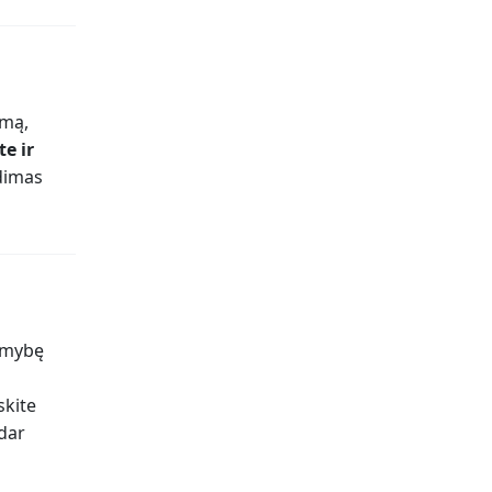
imą,
te ir
idimas
limybę
skite
 dar