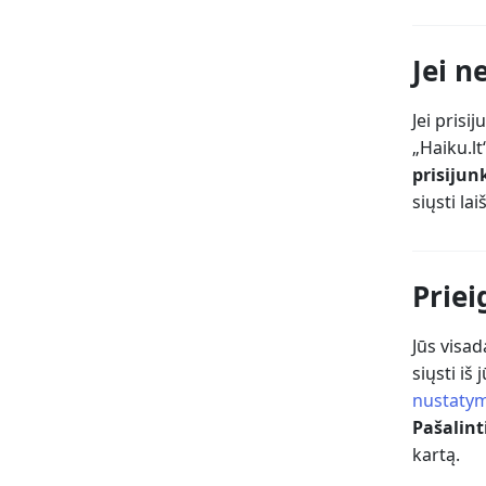
Jei n
Jei prisi
„Haiku.l
prisijun
siųsti la
Prie
Jūs visad
siųsti iš
nustaty
Pašalint
kartą.