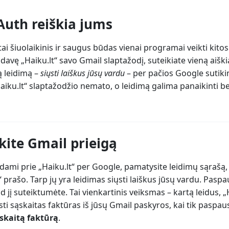
Auth reiškia jums
ai šiuolaikinis ir saugus būdas vienai programai veikti kitos
davę „Haiku.lt“ savo Gmail slaptažodį, suteikiate vieną aiški
ą leidimą –
siųsti laiškus jūsų vardu
– per pačios Google sutik
aiku.lt“ slaptažodžio nemato, o leidimą galima panaikinti b
kite Gmail prieigą
dami prie „Haiku.lt“ per Google, pamatysite leidimų sąrašą,
“ prašo. Tarp jų yra leidimas siųsti laiškus jūsų vardu. Paspa
ad jį suteiktumėte. Tai vienkartinis veiksmas – kartą leidus, „
sti sąskaitas faktūras iš jūsų Gmail paskyros, kai tik paspau
ąskaitą faktūrą
.