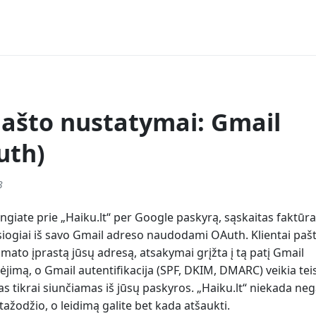
 pašto nustatymai: Gmail
uth)
3
jungiate prie „Haiku.lt“ per Google paskyrą, sąskaitas faktūra
esiogiai iš savo Gmail adreso naudodami OAuth. Klientai paš
mato įprastą jūsų adresą, atsakymai grįžta į tą patį Gmail
ėjimą, o Gmail autentifikacija (SPF, DKIM, DMARC) veikia teis
as tikrai siunčiamas iš jūsų paskyros. „Haiku.lt“ niekada ne
tažodžio, o leidimą galite bet kada atšaukti.