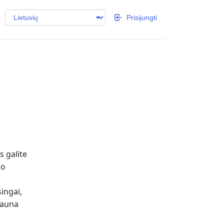
Prisijungti
s galite
to
ingai,
gauna