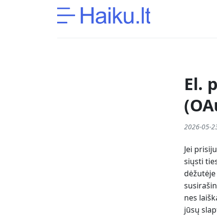
El.
(OA
2026-05-2
Jei prisi
siųsti ti
dėžutėje 
susirašin
nes laišk
jūsų slap