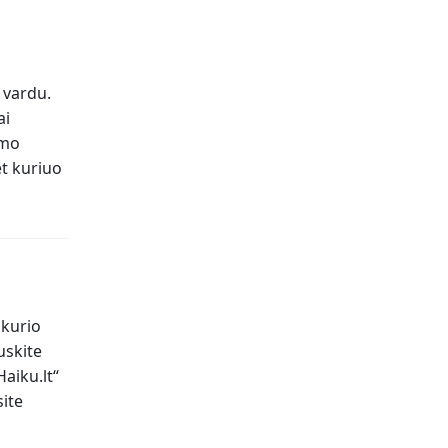
 vardu.
ai
imo
et kuriuo
 kurio
uskite
Haiku.lt“
site