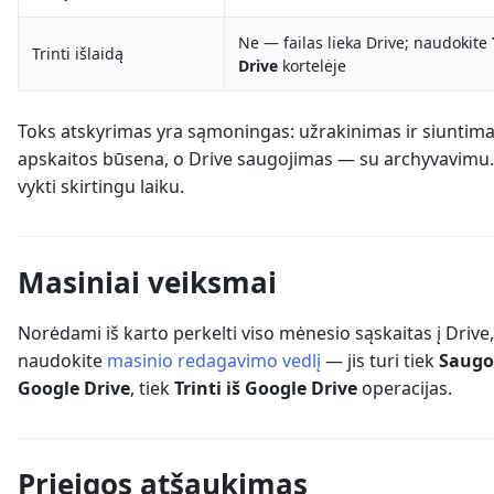
Ne — failas lieka Drive; naudokite
Trinti išlaidą
Drive
kortelėje
Toks atskyrimas yra sąmoningas: užrakinimas ir siuntima
apskaitos būsena, o Drive saugojimas — su archyvavimu. 
vykti skirtingu laiku.
Masiniai veiksmai
Norėdami iš karto perkelti viso mėnesio sąskaitas į Drive,
naudokite
masinio redagavimo vedlį
— jis turi tiek
Saugot
Google Drive
, tiek
Trinti iš Google Drive
operacijas.
Prieigos atšaukimas