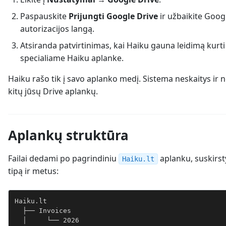
Paspauskite
Prijungti Google Drive
ir užbaikite Goog
autorizacijos langą.
Atsiranda patvirtinimas, kai Haiku gauna leidimą kurti 
specialiame Haiku aplanke.
Haiku rašo tik į savo aplanko medį. Sistema neskaitys ir
kitų jūsų Drive aplankų.
Aplankų struktūra
Failai dedami po pagrindiniu
aplanku, suskirst
Haiku.lt
tipą ir metus:
Haiku.lt
  ├── Invoices
  │     └── 2026