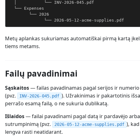
  │           └── INV-2026-045.pdf
  └── Expenses
        └── 2026
              └── 2026-05-12-acme-supplies.pdf
Metų aplankas sukuriamas automatiškai pirmą kartą įkeli
tiems metams.
Failų pavadinimai
Sąskaitos
— failas pavadinamas pagal serijos ir numerio 
(pvz.
). Užrakinimas ir pakartotinis iš
INV-2026-045.pdf
perrašo esamą failą, o ne sukuria dublikatą.
Išlaidos
— failai pavadinami pagal datą ir pardavėjo ar
sutrumpinimą (pvz.
), ka
2026-05-12-acme-supplies.pdf
lengva rasti neatidarant.