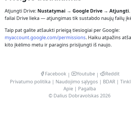
Atjungti Drive:
Nustatymai → Google Drive → Atjungti
failai Drive lieka — atjungimas tik sustabdo naujų failų įk
Taip pat galite atšaukti prieigą tiesiogiai per Google:
myaccount.google.com/permissions
. Haiku atpažins at
kito įkėlimo metu ir paragins prisijungti iš naujo.
Facebook
Youtube
Reddit
|
|
Privatumo politika
|
Naudojimo sąlygos
|
BDAR
|
Tinkl
Apie
|
Pagalba
©
Dalius Dobravolskas
2026