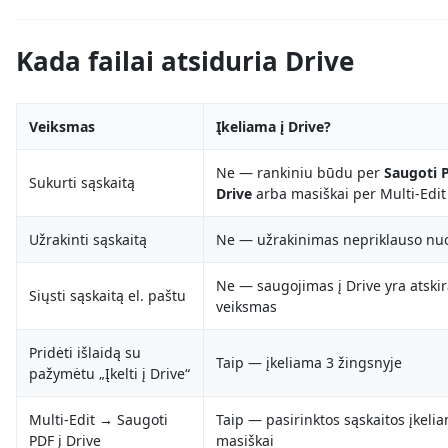
Kada failai atsiduria Drive
Veiksmas
Įkeliama į Drive?
Ne — rankiniu būdu per
Saugoti P
Sukurti sąskaitą
Drive
arba masiškai per Multi-Edit
Užrakinti sąskaitą
Ne — užrakinimas nepriklauso nuo
Ne — saugojimas į Drive yra atski
Siųsti sąskaitą el. paštu
veiksmas
Pridėti išlaidą su
Taip — įkeliama 3 žingsnyje
pažymėtu „Įkelti į Drive“
Multi-Edit → Saugoti
Taip — pasirinktos sąskaitos įkeli
PDF į Drive
masiškai