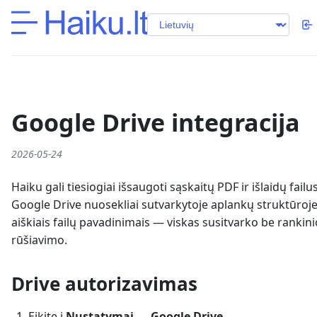
Google Drive integracija
2026-05-24
Haiku gali tiesiogiai išsaugoti sąskaitų PDF ir išlaidų failus
Google Drive nuosekliai sutvarkytoje aplankų struktūroje
aiškiais failų pavadinimais — viskas susitvarko be rankini
rūšiavimo.
Drive autorizavimas
Eikite į
Nustatymai → Google Drive
.