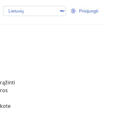
Prisijungti
rąžinti
ūros
ikote
ą