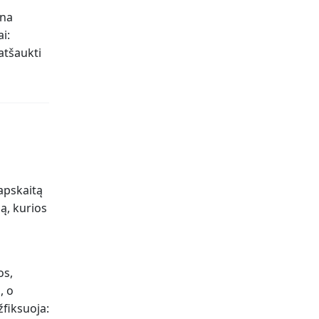
ina
i:
 atšaukti
 apskaitą
ą, kurios
os,
, o
žfiksuoja: