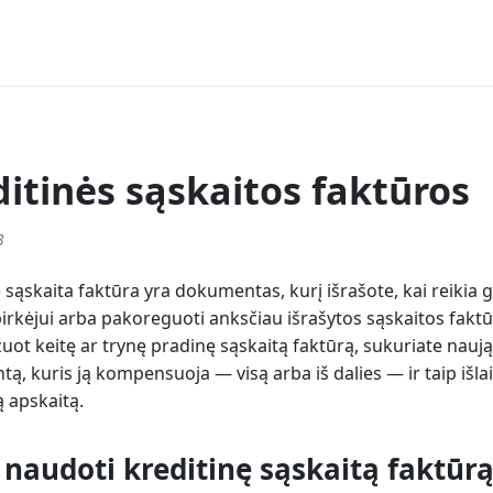
itinės sąskaitos faktūros
3
 sąskaita faktūra yra dokumentas, kurį išrašote, kai reikia g
pirkėjui arba pakoreguoti anksčiau išrašytos sąskaitos fakt
ot keitę ar trynę pradinę sąskaitą faktūrą, sukuriate naują
, kuris ją kompensuoja — visą arba iš dalies — ir taip išla
 apskaitą.
naudoti kreditinę sąskaitą faktūr