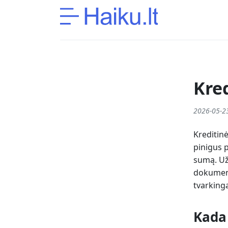
Kred
2026-05-2
Kreditinė
pinigus 
sumą. Užu
dokumentą
tvarkingą
Kada 