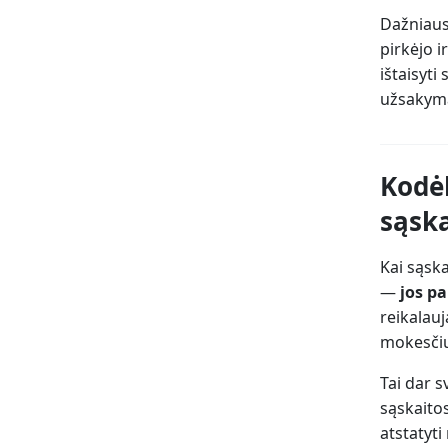
Dažniaus
pirkėjo i
ištaisyti
užsakymą,
Kodėl
sąska
Kai sąska
—
jos pa
reikalauj
mokesčių 
Tai dar 
sąskaitos
atstatyti