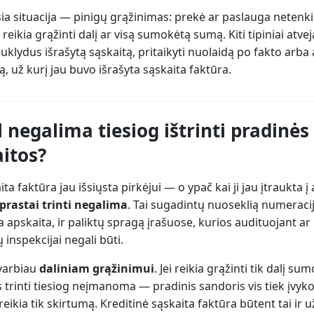
ia situacija — pinigų grąžinimas: prekė ar paslauga netenk
r reikia grąžinti dalį ar visą sumokėtą sumą. Kiti tipiniai atveja
 suklydus išrašytą sąskaitą, pritaikyti nuolaidą po fakto arba
 už kurį jau buvo išrašyta sąskaita faktūra.
 negalima tiesiog ištrinti pradinės
itos?
ita faktūra jau išsiųsta pirkėjui — o ypač kai ji jau įtraukta į
prastai trinti negalima
. Tai sugadintų nuoseklią numeracij
a apskaita, ir paliktų spragą įrašuose, kurios audituojant ar
inspekcijai negali būti.
svarbiau
daliniam grąžinimui
. Jei reikia grąžinti tik dalį sum
 trinti tiesiog neįmanoma — pradinis sandoris vis tiek įvyko
 reikia tik skirtumą. Kreditinė sąskaita faktūra būtent tai ir u